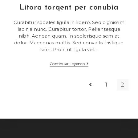
Litora torqent per conubia
Curabitur sodales ligula in libero. Sed dignissim
lacinia nunc. Curabitur tortor. Pellentesque
nibh. Aenean quam. In scelerisque sem at
dolor. Maecenas mattis. Sed convallis tristique
sem. Proin ut ligula vel…
Litora
Continuar Leyendo
Torqent
Per
Conubia
1
2
Ir a la página anterior