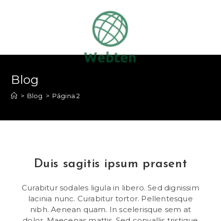
Saltar
al
contenido
Blog
>
Blog
>
Página 2
Duis sagitis ipsum prasent
Curabitur sodales ligula in libero. Sed dignissim
lacinia nunc. Curabitur tortor. Pellentesque
nibh. Aenean quam. In scelerisque sem at
dolor. Maecenas mattis. Sed convallis tristique