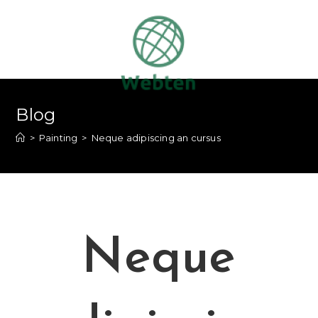
Blog
>
Painting
>
Neque adipiscing an cursus
Neque